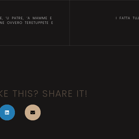
NE, ‘U PATRE, ‘A MAMME E
I FATTA TU
NE OVVERO TERETUPPETE E
KE THIS? SHARE IT!