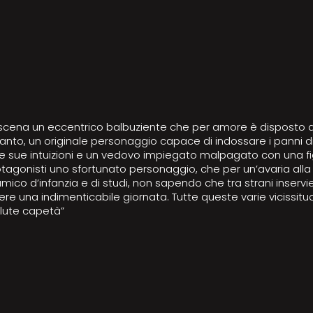
 scena un eccentrico balbuziente che per amore è disposto a
 canto, un originale personaggio capace di indossare i panni d
 sue intuizioni e un vedovo impiegato malpagato con una figl
agonisti uno sfortunato personaggio, che per un’avaria alla
ico d’infanzia e di studi, non sapendo che tra strani inservi
ere una indimenticabile giornata. Tutte queste varie vicissit
lute capetà”