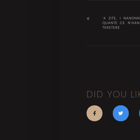
‘A ZITE, I NANON
QUANTE CE N’HAN
TERETERE
DID YOU LI