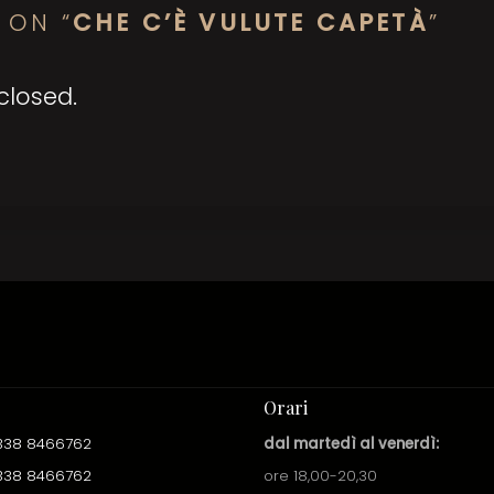
 ON “
CHE C’È VULUTE CAPETÀ
”
losed.
Orari
338 8466762
dal martedì al venerdì:
338 8466762
ore 18,00-20,30