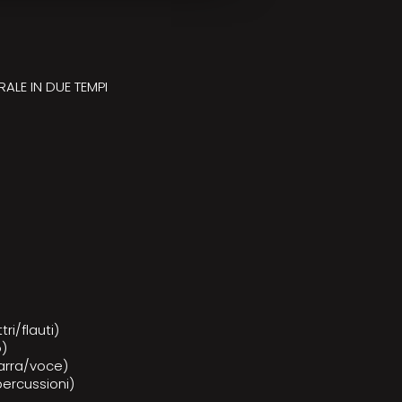
ALE IN DUE TEMPI
ri/flauti)
o)
arra/voce)
percussioni)