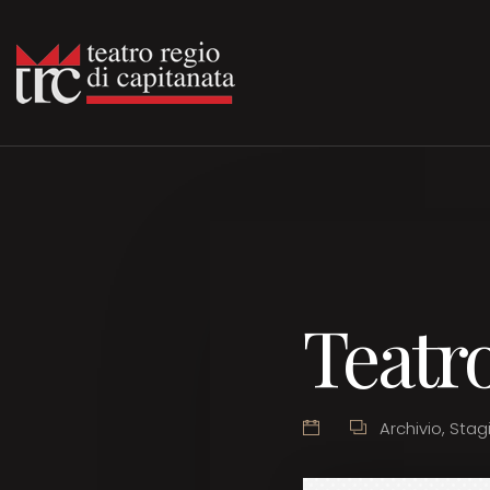
Teatr
Archivio
,
Stag