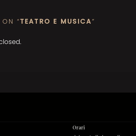
 ON “
TEATRO E MUSICA
”
losed.
Orari