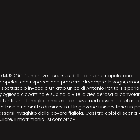
e MUSICA” è un breve escursus della canzone napoletana dal 1
opolari che rispecchiano problemi di sempre: bisogni, amore
spettacolo invece è un atto unico di Antonio Petito. Il sipari
rgoglioso ciabattino e sua figlia Ritella desiderosa di convola
i stenti. Una famiglia in miseria che vive nei bassi napoletani
e a tavola un piatto di minestra. Un giovane universitario un 
sersi invaghito della povera figliola. Così tra colpi di scena,
llare, il matrimonio «si combina».