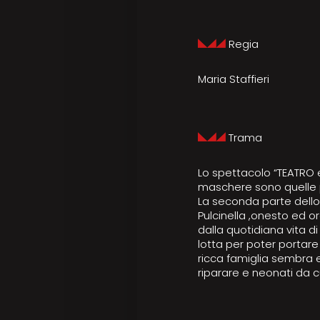
Regia
Maria Staffieri
Trama
Lo spettacolo “TEATRO 
maschere sono quelle p
La seconda parte dello 
Pulcinella ,onesto ed o
dalla quoti­diana vita d
lotta per po­ter portar
ricca famiglia sembra es
riparare e neonati da cu