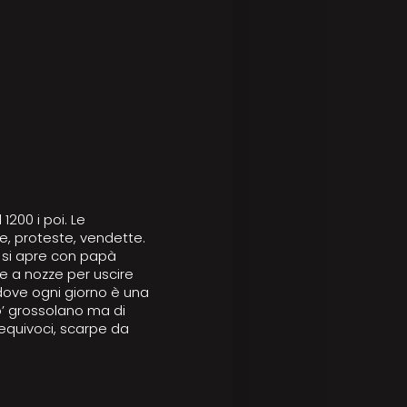
200 i poi. Le
, proteste, vendette.
o si apre con papà
re a nozze per uscire
, dove ogni giorno è una
po’ grossolano ma di
 equivoci, scarpe da